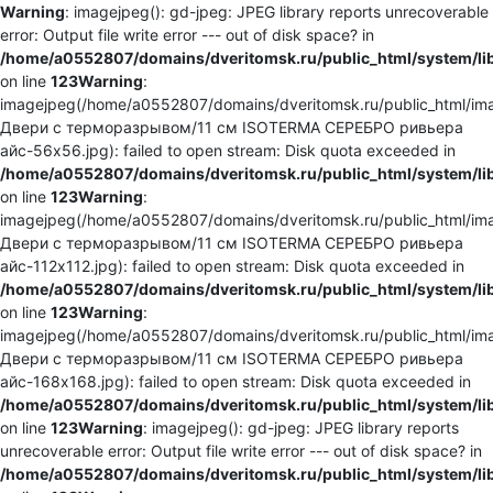
Warning
: imagejpeg(): gd-jpeg: JPEG library reports unrecoverable
error: Output file write error --- out of disk space? in
/home/a0552807/domains/dveritomsk.ru/public_html/system/li
on line
123
Warning
:
imagejpeg(/home/a0552807/domains/dveritomsk.ru/public_html/ima
Двери с терморазрывом/11 см ISOTERMA СЕРЕБРО ривьера
айс-56x56.jpg): failed to open stream: Disk quota exceeded in
/home/a0552807/domains/dveritomsk.ru/public_html/system/li
on line
123
Warning
:
imagejpeg(/home/a0552807/domains/dveritomsk.ru/public_html/ima
Двери с терморазрывом/11 см ISOTERMA СЕРЕБРО ривьера
айс-112x112.jpg): failed to open stream: Disk quota exceeded in
/home/a0552807/domains/dveritomsk.ru/public_html/system/li
on line
123
Warning
:
imagejpeg(/home/a0552807/domains/dveritomsk.ru/public_html/ima
Двери с терморазрывом/11 см ISOTERMA СЕРЕБРО ривьера
айс-168x168.jpg): failed to open stream: Disk quota exceeded in
/home/a0552807/domains/dveritomsk.ru/public_html/system/li
on line
123
Warning
: imagejpeg(): gd-jpeg: JPEG library reports
unrecoverable error: Output file write error --- out of disk space? in
/home/a0552807/domains/dveritomsk.ru/public_html/system/li