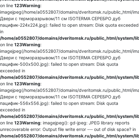
on line
123
Warning
:
imagejpeg(/home/a0552807/domains/dveritomsk.ru/public_html/ima
Двери с терморазрывом/11 см ISOTERMA СЕРЕБРО дуб
пацифик-224x224.jpg): failed to open stream: Disk quota exceeded
in
/home/a0552807/domains/dveritomsk.ru/public_html/system/li
on line
123
Warning
:
imagejpeg(/home/a0552807/domains/dveritomsk.ru/public_html/ima
Двери с терморазрывом/11 см ISOTERMA СЕРЕБРО дуб
пацифик-500x500.jpg): failed to open stream: Disk quota
exceeded in
/home/a0552807/domains/dveritomsk.ru/public_html/system/li
on line
123
Warning
:
imagejpeg(/home/a0552807/domains/dveritomsk.ru/public_html/ima
Двери с терморазрывом/11 см ISOTERMA СЕРЕБРО дуб
пацифик-556x556.jpg): failed to open stream: Disk quota
exceeded in
/home/a0552807/domains/dveritomsk.ru/public_html/system/li
on line
123
Warning
: imagejpeg(): gd-jpeg: JPEG library reports
unrecoverable error: Output file write error --- out of disk space? in
/home/a0552807/domains/dveritomsk.ru/public_html/system/li