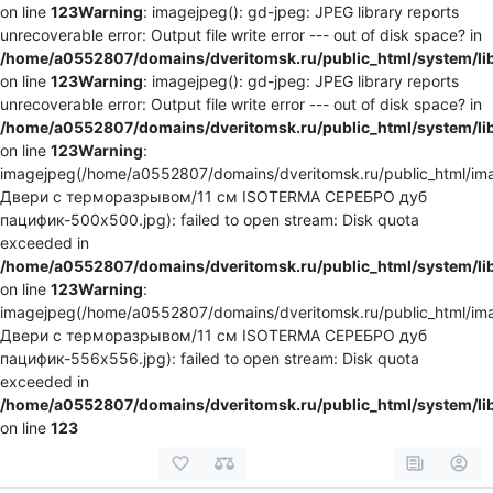
on line
123
Warning
: imagejpeg(): gd-jpeg: JPEG library reports
unrecoverable error: Output file write error --- out of disk space? in
/home/a0552807/domains/dveritomsk.ru/public_html/system/li
on line
123
Warning
: imagejpeg(): gd-jpeg: JPEG library reports
unrecoverable error: Output file write error --- out of disk space? in
/home/a0552807/domains/dveritomsk.ru/public_html/system/li
on line
123
Warning
:
imagejpeg(/home/a0552807/domains/dveritomsk.ru/public_html/ima
Двери с терморазрывом/11 см ISOTERMA СЕРЕБРО дуб
пацифик-500x500.jpg): failed to open stream: Disk quota
exceeded in
/home/a0552807/domains/dveritomsk.ru/public_html/system/li
on line
123
Warning
:
imagejpeg(/home/a0552807/domains/dveritomsk.ru/public_html/ima
Двери с терморазрывом/11 см ISOTERMA СЕРЕБРО дуб
пацифик-556x556.jpg): failed to open stream: Disk quota
exceeded in
/home/a0552807/domains/dveritomsk.ru/public_html/system/li
on line
123