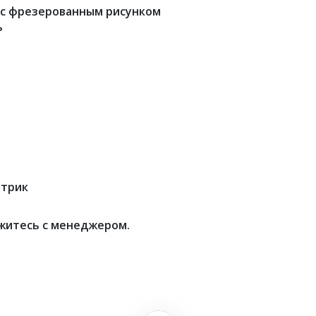
 с фрезерованным рисунком
ь
нтрик
житесь с менеджером.