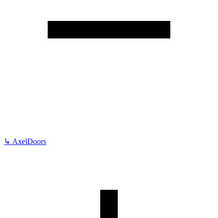
↳
AxelDoors