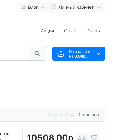
Блог
Личный кабинет
Акции
О нас
Оплата
0
товар(ов),
на
0.00р.
0 отзывов
орте
10508.00р.