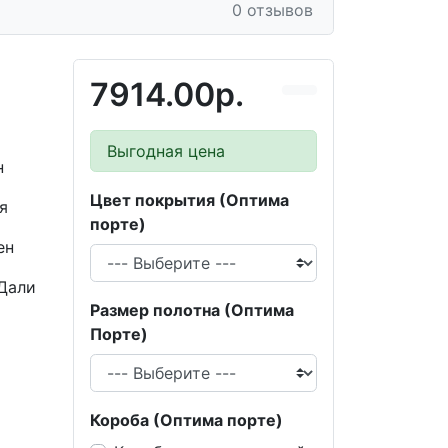
0 отзывов
7914.00р.
Выгодная цена
н
Цвет покрытия (Оптима
я
порте)
ен
Дали
Размер полотна (Оптима
Порте)
Короба (Оптима порте)