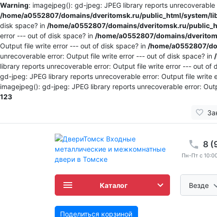
Warning
: imagejpeg(): gd-jpeg: JPEG library reports unrecoverable er
/home/a0552807/domains/dveritomsk.ru/public_html/system/li
disk space? in
/home/a0552807/domains/dveritomsk.ru/public_ht
error --- out of disk space? in
/home/a0552807/domains/dveritomsk
Output file write error --- out of disk space? in
/home/a0552807/dom
unrecoverable error: Output file write error --- out of disk space? in
library reports unrecoverable error: Output file write error --- out of
gd-jpeg: JPEG library reports unrecoverable error: Output file write e
imagejpeg(): gd-jpeg: JPEG library reports unrecoverable error: Outpu
123
За
8 (
Пн-Пт с 10:00
Каталог
Везде
Поделиться корзиной