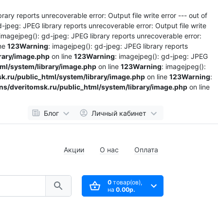
rary reports unrecoverable error: Output file write error --- out of
d-jpeg: JPEG library reports unrecoverable error: Output file write
 imagejpeg(): gd-jpeg: JPEG library reports unrecoverable error:
ine
123
Warning
: imagejpeg(): gd-jpeg: JPEG library reports
rary/image.php
on line
123
Warning
: imagejpeg(): gd-jpeg: JPEG
l/system/library/image.php
on line
123
Warning
: imagejpeg():
.ru/public_html/system/library/image.php
on line
123
Warning
:
/dveritomsk.ru/public_html/system/library/image.php
on line
Блог
Личный кабинет
Акции
О нас
Оплата
0
товар(ов),
на
0.00р.