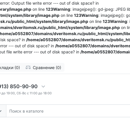
ror: Output file write error --- out of disk space? in
brary/image.php
on line
123
Warning
: imagejpeg(): gd-jpeg: JPEG lib
ml/system/library/image.php
on line
123
Warning
: imagejpeg(): g
.ru/public_html/system/library/image.php
on line
123
Warning
:
ains/dveritomsk.ru/public_html/system/library/image.php
on l
/home/a0552807/domains/dveritomsk.ru/public_html/system/lib
 disk space? in
/home/a0552807/domains/dveritomsk.ru/public_htm
rror --- out of disk space? in
/home/a0552807/domains/dveritomsk
t file write error --- out of disk space? in
/home/a0552807/domains
кладки (0)
Сравнение (0)
913) 850-90-90
 до 19:00, Сб-Вс с 11:00 до 18:00