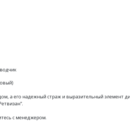
оводчик
ровый)
 дом, а его надежный страж и выразительный элемент д
Ретвизан".
тесь с менеджером.