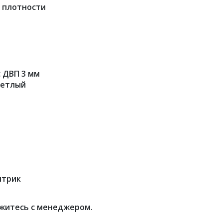
 плотности
 ДВП 3 мм
ветлый
нтрик
житесь с менеджером.